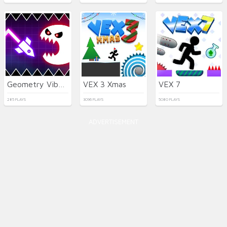
Geometry Vibes Monster
VEX 3 Xmas
VEX 7
285 PLAYS
3096 PLAYS
5080 PLAYS
ADVERTISEMENT