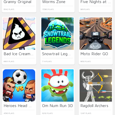
Granny Original
Worms Zone
Five Nights at Epstein's Online
9542 PLAYS
15580 PLAYS
989 PLAYS
Bad Ice Cream 3 html5
Snowtrail Legends
Moto Rider GO
8891 PLAYS
714 PLAYS
9650 PLAYS
Heroes Head Ball
Om Num Run 3D
Ragdoll Archers
4590 PLAYS
9292 PLAYS
1287 PLAYS