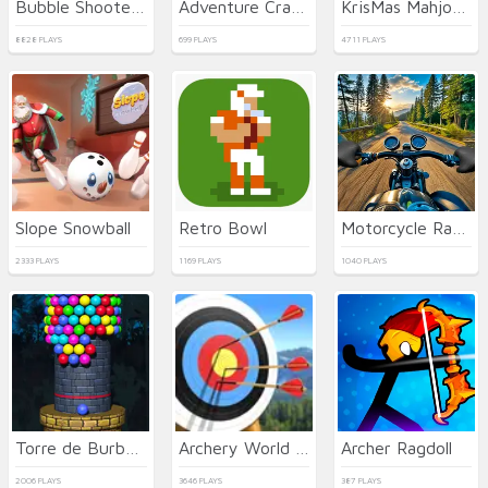
Bubble Shooter HD 2
Adventure Crazy Ramp Bike Stunt
KrisMas Mahjong 2
8828 PLAYS
699 PLAYS
4711 PLAYS
Slope Snowball
Retro Bowl
Motorcycle Racer: Road Mayhem
2333 PLAYS
1169 PLAYS
1040 PLAYS
Torre de Burbujas 3D
Archery World Tour 2
Archer Ragdoll
2006 PLAYS
3646 PLAYS
387 PLAYS