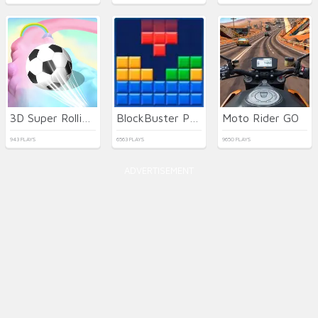
3D Super Rolling Ball Race
BlockBuster Puzzle
Moto Rider GO
943 PLAYS
6563 PLAYS
9650 PLAYS
ADVERTISEMENT