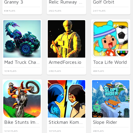
Granny 3
Relic Runway Online
Golf Orbit
838 PLAYS
2922 PLAYS
2417 PLAYS
Mad Truck Challenge Special
ArmedForces.io
Toca Life World
1018 PLAYS
2392 PLAYS
468 PLAYS
Bike Stunts Impossible
Stickman Kombat 2D
Slope Rider
12141 PLAYS
1073 PLAYS
496 PLAYS