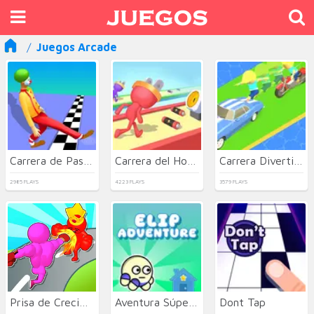
Juegos Arcade
Carrera de Paseo Divertido Fallido
Carrera del Hombre Enchufe
Carrera Divertida de Vehículos
2985 PLAYS
4223 PLAYS
3579 PLAYS
Prisa de Crecimiento de Guantes
Aventura Súper Elip
Dont Tap