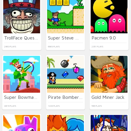
TrollFace Quest: USA 1
Super Steve World
Pacmen 9.0
2863 PLAYS
6683 PLAYS
2351 PLAYS
Super Bowmasters
Pirate Bomber - Jewel Hunter
Gold Miner Jack
4819 PLAYS
1433 PLAYS
596 PLAYS