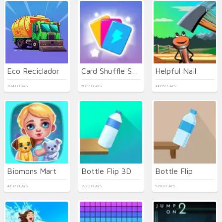
Eco Reciclador
Card Shuffle Sort
Helpful Nail
2041 PLAYS
5012 PLAYS
4886 PLAYS
Biomons Mart
Bottle Flip 3D
Bottle Flip
4837 PLAYS
3920 PLAYS
9390 PLAYS