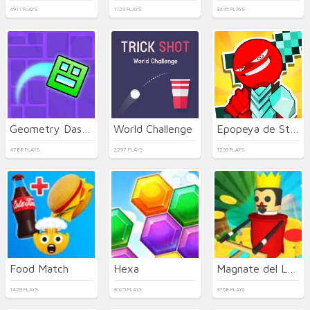
4911 PLAYS
1129 PLAYS
3445 PLAYS
Geometry Dash Maze Maps
World Challenge
Epopeya de Stickman
4788 PLAYS
2297 PLAYS
1239 PLAYS
Food Match
Hexa
Magnate del Leñador Inactivo
1429 PLAYS
3025 PLAYS
3768 PLAYS