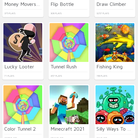
Money Movers Maker
Flip Bottle
Draw Climber
375 PLAYS
306 PLAYS
3257 PLAYS
Lucky Looter
Tunnel Rush
Fishing King
71 PLAYS
457 PLAYS
156 PLAYS
Color Tunnel 2
Minecraft 2021
Silly Ways To Get Infected