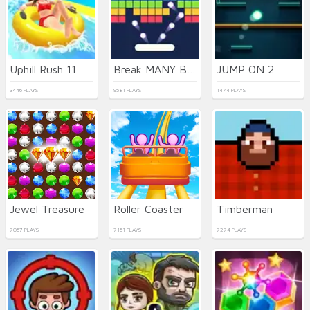
Uphill Rush 11
Break MANY Bricks
JUMP ON 2
3446 PLAYS
9581 PLAYS
1474 PLAYS
Jewel Treasure
Roller Coaster
Timberman
7067 PLAYS
7161 PLAYS
7274 PLAYS