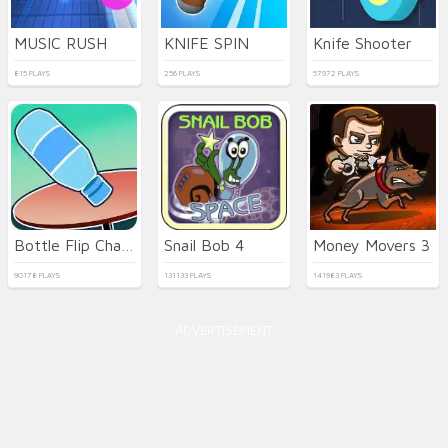
MUSIC RUSH
KNIFE SPIN
Knife Shooter
815 PLAYS
256 PLAYS
57972 PLAYS
Bottle Flip Challenge
Snail Bob 4
Money Movers 3
90178 PLAYS
131133 PLAYS
141983 PLAYS
ADVERTISEMENT