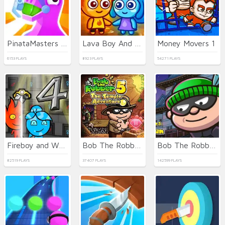
PinataMasters Online
Lava Boy And Blue Girl
Money Movers 1
6153 PLAYS
8923 PLAYS
54271 PLAYS
Fireboy and Watergirl 4 Crystal Temple
Bob The Robber 5 Temple Adventure
Bob The Robber 4 Season 3: Japan
82519 PLAYS
37407 PLAYS
142599 PLAYS