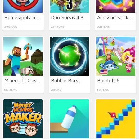
Home appliance Insurrection
Duo Survival 3
Amazing Sticky Hex
2469 PLAYS
2218 PLAYS
3065 PLAYS
Minecraft Classic
Bubble Burst
Bomb It 6
6101 PLAYS
25 PLAYS
834 PLAYS