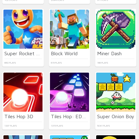
1025 PLAYS
2644 PLAYS
311 PLAYS
Super Rocket Buddy
Block World
Miner Dash
860 PLAYS
619 PLAYS
166 PLAYS
Tiles Hop 3D
Tiles Hop: EDM Rush
Super Onion Boy
1337 PLAYS
1315 PLAYS
5041 PLAYS