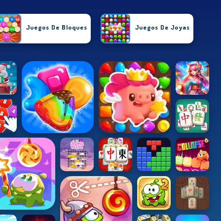
Juegos De Bloques
Juegos De Joyas
De Tetris
Juegos De Dulces