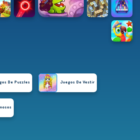
gos De Puzzles
Juegos De Vestir
amosos