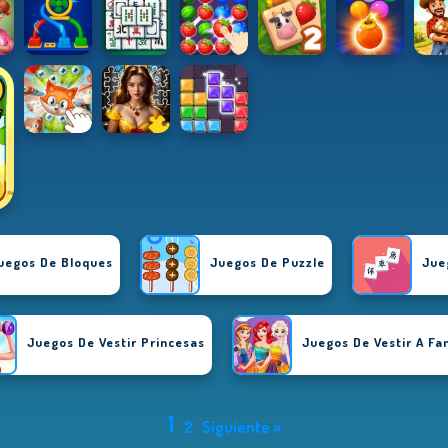
uegos De Bloques
Juegos De Puzzle
Jue
Juegos De Vestir Princesas
Juegos De Vestir A F
1
2
Siguiente »