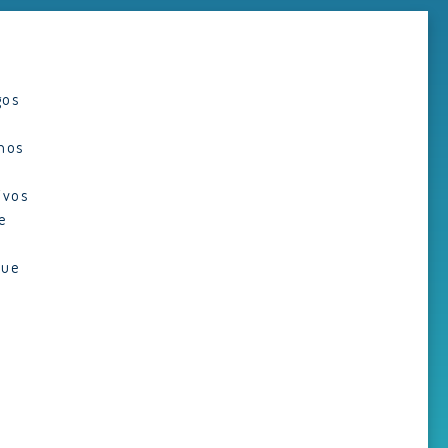
ADVERTISEMENT
gos
hos
ivos
e
a
que