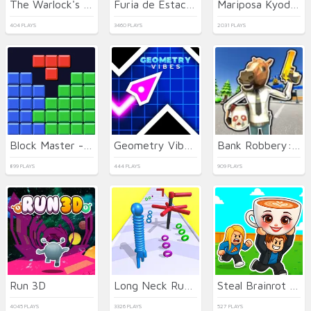
The Warlock's Prisoner
Furia de Estacionamiento 3D: Ciudad Nocturna
Mariposa Kyodai Deluxe 2
404 PLAYS
3460 PLAYS
2031 PLAYS
Block Master - Super Puzzle
Geometry Vibes 3D
Bank Robbery: Escape
899 PLAYS
444 PLAYS
909 PLAYS
Run 3D
Long Neck Run 3D
Steal Brainrot Arena
4045 PLAYS
3326 PLAYS
527 PLAYS