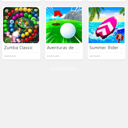
Zumba Classic
Aventuras de Golf
Summer Rider 3D 2026
1845 PLAYS
4708 PLAYS
342 PLAYS
ADVERTISEMENT