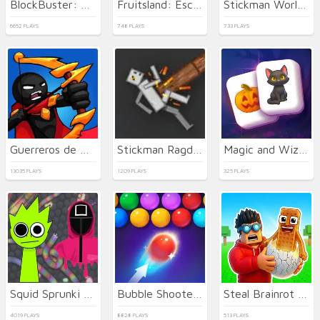
BlockBuster: Adventures Puzzle
Fruitsland: Escape from the Amusement Park
Stickman World Battle
6652 PLAYS
748 PLAYS
733 PLAYS
Guerreros de Palo: Nueva Batalla
Stickman Ragdoll Playground
Magic and Wizards Mahjong
13035 PLAYS
1209 PLAYS
325 PLAYS
Squid Sprunki Slither Game 2
Bubble Shooter HD 2
Steal Brainrot Eggs
4019 PLAYS
8828 PLAYS
513 PLAYS