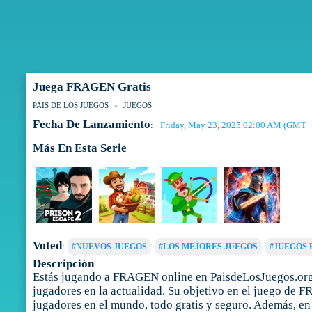
Juega FRAGEN Gratis
PAIS DE LOS JUEGOS
JUEGOS
Fecha De Lanzamiento
Friday, May 23, 2025 02:00 AM (GMT+
:
Más En Esta Serie
Voted
:
#NUEVOS JUEGOS
#LOS MEJORES JUEGOS
#JUEGOS 
Descripción
Estás jugando a FRAGEN online en PaisdeLosJuegos.org.
jugadores en la actualidad. Su objetivo en el juego de F
jugadores en el mundo, todo gratis y seguro. Además, en