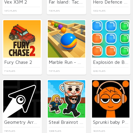
Vex X3M 2
Far Island: Tactical Warfare
Hero Defence King
1472 PLAYS
730 PLAYS
1002 PLAYS
Fury Chase 2
Marble Run - Ultimate Race!
Explosión de Bloques
714 PLAYS
737 PLAYS
3282 PLAYS
Geometry Arrow
Steal Brainrot Online
Sprunki baby PHASE 3
785 PLAYS
1088 PLAYS
1829 PLAYS