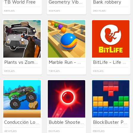
TB World Free
Geometry Vibes 3D
Bank robbery
639 PLAYS
444 PLAYS
2801 PLAYS
Plants vs Zombies Hybrids
Marble Run - Ultimate Race!
BitLife - Life Simulator
935 PLAYS
738 PLAYS
916 PLAYS
Conducción Loca de Camiones
Bubble Shooter Neon
BlockBuster Puzzle
4814 PLAYS
622 PLAYS
6563 PLAYS