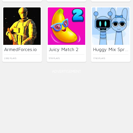
ArmedForces.io
Juicy Match 2
Huggy Mix Sprunki Music Box
2392 PLAYS
578 PLAYS
1783 PLAYS
ADVERTISEMENT