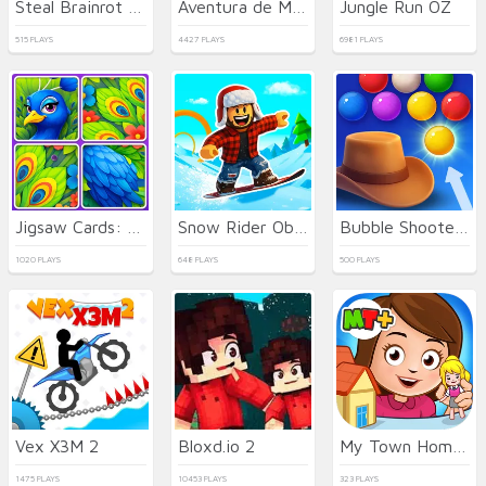
Steal Brainrot Eggs
Aventura de Metal Slug
Jungle Run OZ
515 PLAYS
4427 PLAYS
6981 PLAYS
Jigsaw Cards: Daily Puzzles
Snow Rider Obby Parkour
Bubble Shooter Wild West
1020 PLAYS
648 PLAYS
500 PLAYS
Vex X3M 2
Bloxd.io 2
My Town Home: Family Playhouse
1475 PLAYS
10453 PLAYS
323 PLAYS