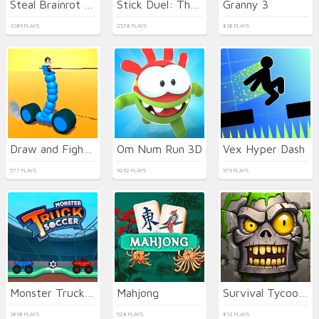
Steal Brainrot Online
Stick Duel: The War
Granny 3
1089 PLAYS
2578 PLAYS
838 PLAYS
Draw and Fight: War Machines
Om Num Run 3D
Vex Hyper Dash
577 PLAYS
9292 PLAYS
979 PLAYS
Monster Truck Soccer
Mahjong
Survival Tycoon: City of Zombie
3838 PLAYS
528 PLAYS
812 PLAYS