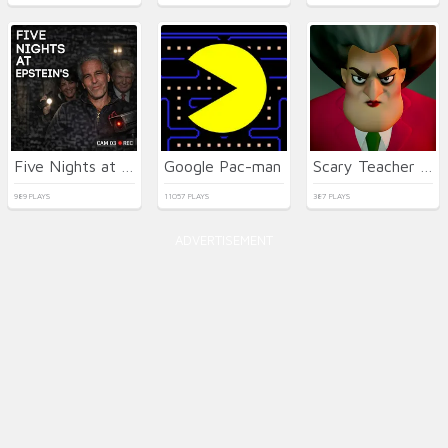
Five Nights at Epstein's Online
Google Pac-man
Scary Teacher 3D
989 PLAYS
11057 PLAYS
387 PLAYS
ADVERTISEMENT