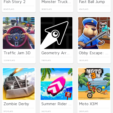
Fish Story 2
Monster Truck Soccer
Fast Ball Jump
8045 PLAYS
3838 PLAYS
454 PLAYS
Traffic Jam 3D
Geometry Arrow
Obby Escape: Prison Rat Dance
12318 PLAYS
786 PLAYS
183 PLAYS
Zombie Derby
Summer Rider 3D 2026
Moto X3M
970 PLAYS
342 PLAYS
289 PLAYS