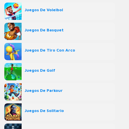
Juegos De Voleibol
Juegos De Basquet
Juegos De Tiro Con Arco
Juegos De Golf
Juegos De Parkour
Juegos De Solitario