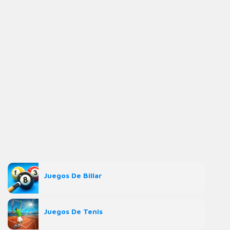
Juegos De Billar
Juegos De Tenis