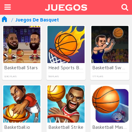
Juegos De Basquet
Basketball Stars
Head Sports Basketball
Basketball Swooshes
3282 PLAYS
593 PLAYS
177 PLAYS
Basketball.io
Basketball Strike
Basketball Master