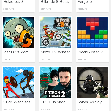
Heladitos 3
Billar de 8 Bolas
Ferge.io
2860 PLAYS
2101 PLAYS
9066 PLAYS
Plants vs Zombies 2 Gardendless
Moto XM Winter
BlockBuster Puzzle
256 PLAYS
2273 PLAYS
6563 PLAYS
Stick War Saga
FPS Gun Shooting Game 3D
Sniper vs Sniper Online
1020 PLAYS
302 PLAYS
677 PLAYS