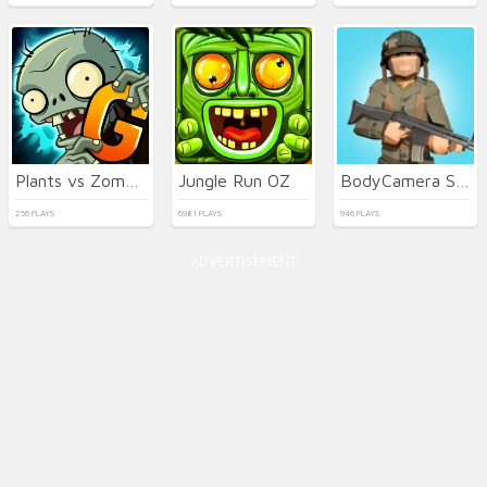
Plants vs Zombies 2 Gardendless
Jungle Run OZ
BodyCamera Shooter
256 PLAYS
6981 PLAYS
946 PLAYS
ADVERTISEMENT