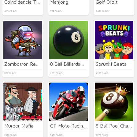
Coincidencia Tropical
Mahjong
Golf Orbit
4333 PLAYS
528 PLAYS
2417 PLAYS
Zombotron Re-Boot
8 Ball Billiards Classic
Sprunki Beats
677 PLAYS
2533 PLAYS
4216 PLAYS
Murder Mafia
GP Moto Racing 2
8 Ball Pool Challenge
8356 PLAYS
5463 PLAYS
5073 PLAYS