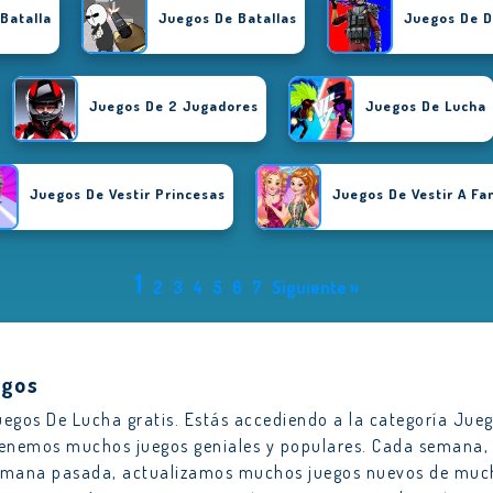
Batalla
Juegos De Batallas
Juegos De D
Juegos De 2 Jugadores
Juegos De Lucha
Juegos De Vestir Princesas
Juegos De Vestir A F
1
2
3
4
5
6
7
Siguiente »
egos
uegos De Lucha gratis. Estás accediendo a la categoría Jue
 tenemos muchos juegos geniales y populares. Cada semana,
semana pasada, actualizamos muchos juegos nuevos de muc