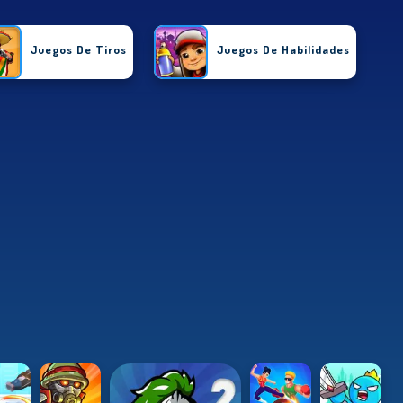
Juegos De Tiros
Juegos De Habilidades
Juegos De Carrera
Juegos Arcade
Juegos De Puzzle
Juegos De Deportes