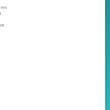
ivos
e
a
que