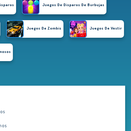
isparos
Juegos De Disparos De Burbujas
Juegos De Zombis
Juegos De Vestir
amosos
ADVERTISEMENT
gos
hos