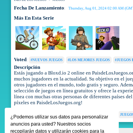
Fecha De Lanzamiento
Thursday, Aug 01, 2024 02:00 AM (GM
:
Más En Esta Serie
Voted
:
#NUEVOS JUEGOS
#LOS MEJORES JUEGOS
#JUEGOS 
Descripción
Estás jugando a Bloxd.io 2 online en PaisdeLosJuegos.org
muchos jugadores en la actualidad. Su objetivo en el jue
otros jugadores en el mundo, todo gratis y seguro. Ademá
selección de juegos en línea gratuitos y ofrece la experi
línea con muchas otras personas de diferentes países del
píxeles en PaisdeLosJuegos.org!
Tags
:
JUEGOS DE MINECRAFT
JUEGOS DE PÍXELES
JUEGO
¿Podemos utilizar sus datos para personalizar
anuncios para usted? Nuestros socios
recopilarán datos y utilizarán cookies para la