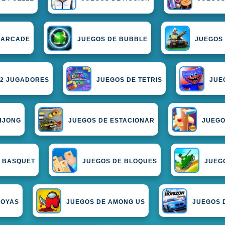
 ARCADE
JUEGOS DE BUBBLE
JUEGOS
 2 JUGADORES
JUEGOS DE TETRIS
JUE
HJONG
JUEGOS DE ESTACIONAR
JUEGO
E BASQUET
JUEGOS DE BLOQUES
JUEG
JOYAS
JUEGOS DE AMONG US
JUEGOS 