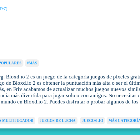
T+7)
POPULARES
#MÁS
. Bloxd.io 2 es un juego de la categoría juegos de píxeles grati
go de Bloxd.io 2 es obtener la puntuación más alta o ser el últ
s, en Friv acabamos de actualizar muchos juegos nuevos similar
encia más divertida para jugar solo o con amigos. No necesitas c
 mundo en Bloxd.io 2. Puedes disfrutar o probar algunos de los 
S MULTIJUGADOR
JUEGOS DE LUCHA
JUEGOS .IO
MÁS CATEGORÍ