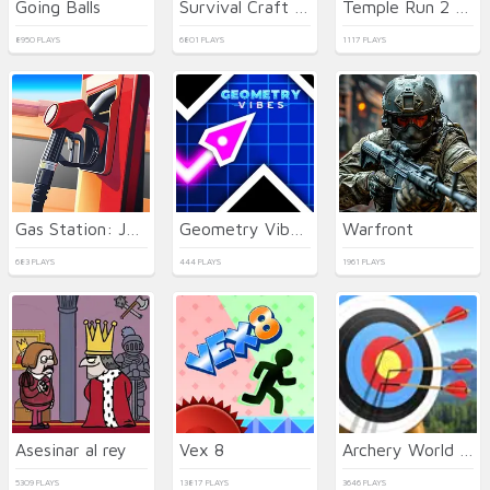
Going Balls
Survival Craft Xmas Special
Temple Run 2 Holi Festival
8950 PLAYS
6801 PLAYS
1117 PLAYS
Gas Station: Junkyard Tycoon
Geometry Vibes 3D
Warfront
683 PLAYS
444 PLAYS
1961 PLAYS
Asesinar al rey
Vex 8
Archery World Tour 2
5309 PLAYS
13817 PLAYS
3646 PLAYS