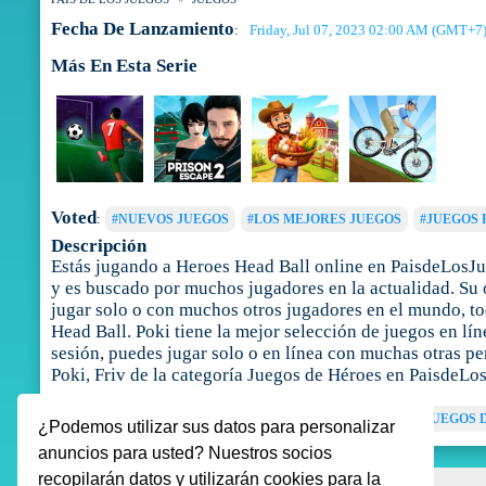
Fecha De Lanzamiento
Friday, Jul 07, 2023 02:00 AM (GMT+7
:
Más En Esta Serie
Voted
:
#NUEVOS JUEGOS
#LOS MEJORES JUEGOS
#JUEGOS 
Descripción
Estás jugando a Heroes Head Ball online en PaisdeLosJue
y es buscado por muchos jugadores en la actualidad. Su o
jugar solo o con muchos otros jugadores en el mundo, to
Head Ball. Poki tiene la mejor selección de juegos en lín
sesión, puedes jugar solo o en línea con muchas otras p
Poki, Friv de la categoría Juegos de Héroes en PaisdeLo
Tags
:
JUEGOS DE FÚTBOL
JUEGOS DE DEPORTES
JUEGOS 
¿Podemos utilizar sus datos para personalizar
anuncios para usted? Nuestros socios
recopilarán datos y utilizarán cookies para la