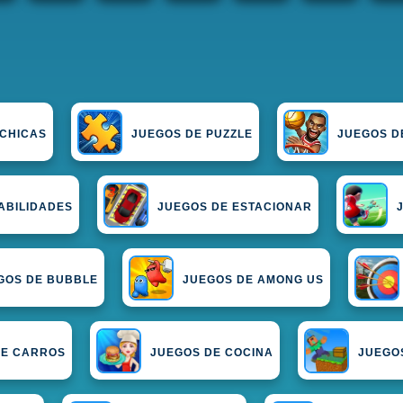
 CHICAS
JUEGOS DE PUZZLE
JUEGOS D
ABILIDADES
JUEGOS DE ESTACIONAR
GOS DE BUBBLE
JUEGOS DE AMONG US
DE CARROS
JUEGOS DE COCINA
JUEGO