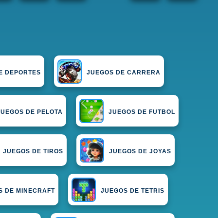
E DEPORTES
JUEGOS DE CARRERA
JUEGOS DE PELOTA
JUEGOS DE FUTBOL
JUEGOS DE TIROS
JUEGOS DE JOYAS
S DE MINECRAFT
JUEGOS DE TETRIS