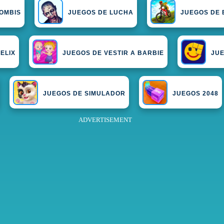
OMBIS
JUEGOS DE LUCHA
JUEGOS DE 
ELIX
JUEGOS DE VESTIR A BARBIE
JU
JUEGOS DE SIMULADOR
JUEGOS 2048
ADVERTISEMENT