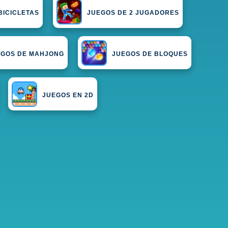
BICICLETAS
JUEGOS DE 2 JUGADORES
EGOS DE MAHJONG
JUEGOS DE BLOQUES
JUEGOS EN 2D