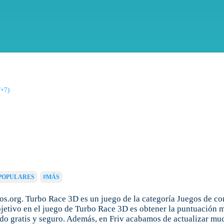
+7)
POPULARES
#MÁS
s.org. Turbo Race 3D es un juego de la categoría Juegos de con
etivo en el juego de Turbo Race 3D es obtener la puntuación má
do gratis y seguro. Además, en Friv acabamos de actualizar mu