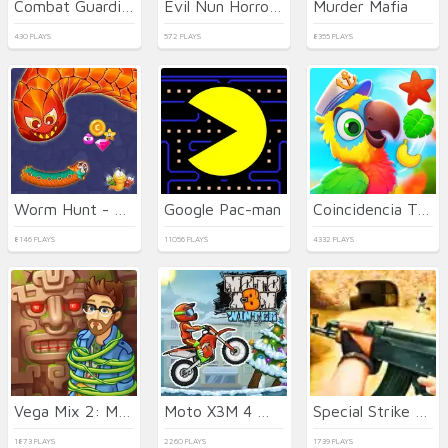
Combat Guardian: Under Attack
Evil Nun Horror at School
Murder Mafia
430 PLAYS
572 PLAYS
8355 PLAYS
Worm Hunt - Snake game iO zone
Google Pac-man
Coincidencia Tropical
8146 PLAYS
11056 PLAYS
4332 PLAYS
Vega Mix 2: Mystery of Island
Moto X3M 4 Winter
Special Strike Operations
1873 PLAYS
2260 PLAYS
1739 PLAYS