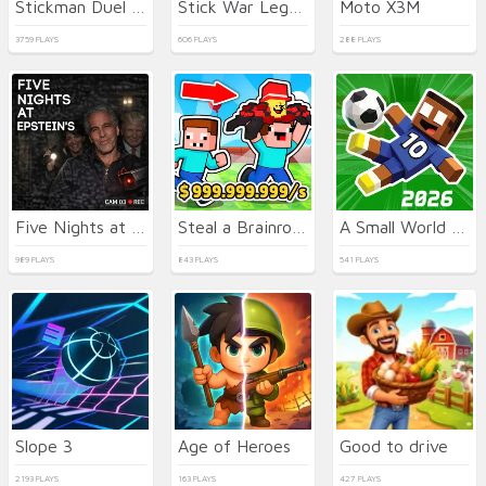
Stickman Duel Battle
Stick War Legacy
Moto X3M
3759 PLAYS
606 PLAYS
288 PLAYS
Five Nights at Epstein's Online
Steal a Brainrot with Noob and Pro!
A Small World Cup 2
989 PLAYS
843 PLAYS
541 PLAYS
Slope 3
Age of Heroes
Good to drive
2193 PLAYS
163 PLAYS
427 PLAYS