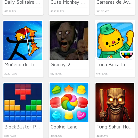
Daily Solitaire Mahjong Classic
Cute Monkey Mart
Carreras de Aviones de Combate a Reacción
417 PLAYS
4747 PLAYS
3418 PLAYS
Muñeco de Trapo de Tiro con Arco
Granny 2
Toca Boca Life Town
2223 PLAYS
552 PLAYS
676 PLAYS
BlockBuster Puzzle
Cookie Land
Tung Sahur Horror
6563 PLAYS
495 PLAYS
426 PLAYS