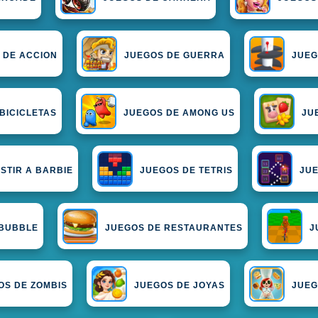
 DE ACCION
JUEGOS DE GUERRA
JUEG
BICICLETAS
JUEGOS DE AMONG US
JU
STIR A BARBIE
JUEGOS DE TETRIS
JUE
 BUBBLE
JUEGOS DE RESTAURANTES
J
OS DE ZOMBIS
JUEGOS DE JOYAS
JUEG