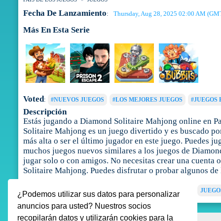
Fecha De Lanzamiento
Thursday, Aug 28, 2025 02:00 AM (GM
:
Más En Esta Serie
Voted
:
#NUEVOS JUEGOS
#LOS MEJORES JUEGOS
#JUEGOS 
Descripción
Estás jugando a Diamond Solitaire Mahjong online en Pa
Solitaire Mahjong es un juego divertido y es buscado po
más alta o ser el último jugador en este juego. Puedes j
muchos juegos nuevos similares a los juegos de Diamond S
jugar solo o con amigos. No necesitas crear una cuenta 
Solitaire Mahjong. Puedes disfrutar o probar algunos de
Tags
:
JUEGOS DE MAHJONG
JUEGOS DE CONEXIÓN
JUEGO
¿Podemos utilizar sus datos para personalizar
anuncios para usted? Nuestros socios
recopilarán datos y utilizarán cookies para la