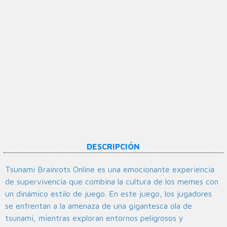
DESCRIPCIÓN
Tsunami Brainrots Online es una emocionante experiencia
de supervivencia que combina la cultura de los memes con
un dinámico estilo de juego. En este juego, los jugadores
se enfrentan a la amenaza de una gigantesca ola de
tsunami, mientras exploran entornos peligrosos y