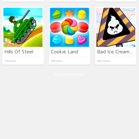
Hills Of Steel
Cookie Land
Bad Ice Cream 3 html5
749 PLAYS
495 PLAYS
8891 PLAYS
ADVERTISEMENT