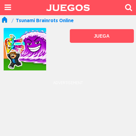
Tsunami Brainrots Online
JUEGA
ADVERTISEMENT