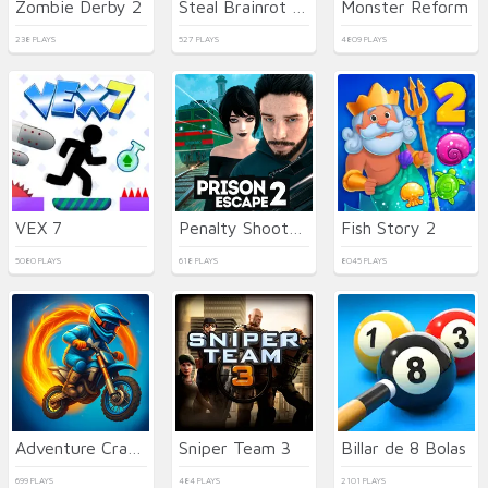
Zombie Derby 2
Steal Brainrot Arena
Monster Reform
238 PLAYS
527 PLAYS
4809 PLAYS
VEX 7
Penalty Shooters 2026
Fish Story 2
5080 PLAYS
618 PLAYS
8045 PLAYS
Adventure Crazy Ramp Bike Stunt
Sniper Team 3
Billar de 8 Bolas
699 PLAYS
484 PLAYS
2101 PLAYS