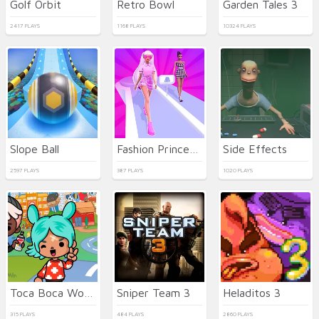
Golf Orbit
Retro Bowl
Garden Tales 3
2417 PLAYS
1168 PLAYS
10324 PLAYS
Slope Ball
Fashion Princess - Dress Up for Girls
Side Effects
2597 PLAYS
387 PLAYS
1020 PLAYS
Toca Boca World
Sniper Team 3
Heladitos 3
315 PLAYS
484 PLAYS
2860 PLAYS