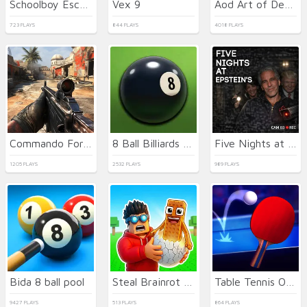
Schoolboy Escape Runaway
Vex 9
Aod Art of Defense
723 PLAYS
844 PLAYS
4018 PLAYS
Commando Force 2
8 Ball Billiards Classic
Five Nights at Epstein's Online
1205 PLAYS
2532 PLAYS
989 PLAYS
Bida 8 ball pool
Steal Brainrot Eggs
Table Tennis Open
9427 PLAYS
513 PLAYS
864 PLAYS