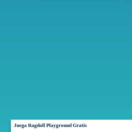
Juega Ragdoll Playground Gratis