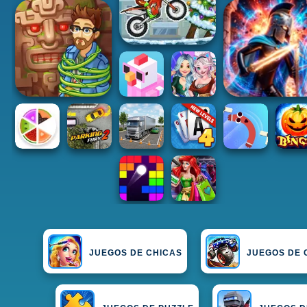
JUEGOS DE CHICAS
JUEGOS DE