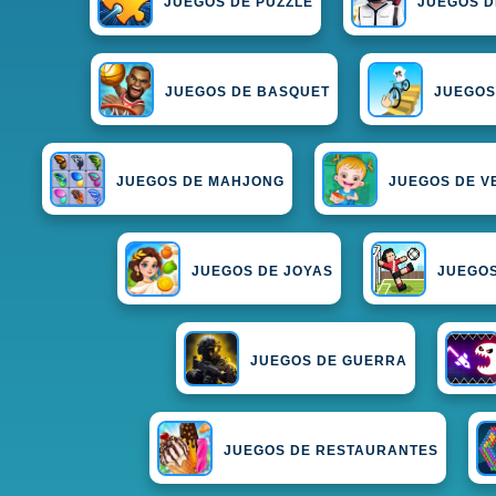
JUEGOS DE PUZZLE
JUEGOS D
JUEGOS DE BASQUET
JUEGOS
JUEGOS DE MAHJONG
JUEGOS DE V
JUEGOS DE JOYAS
JUEGOS
JUEGOS DE GUERRA
JUEGOS DE RESTAURANTES