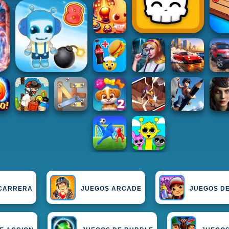
 CARRERA
JUEGOS ARCADE
JUEGOS DE