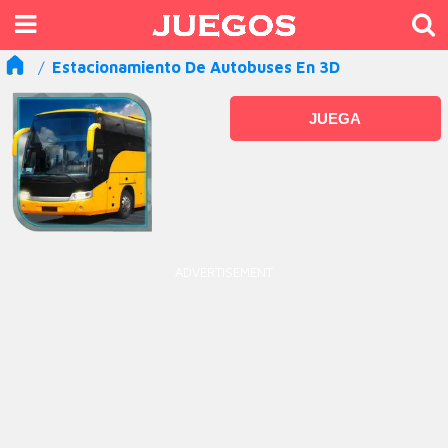
Estacionamiento De Autobuses En 3D
JUEGA
ADVERTISEMENT