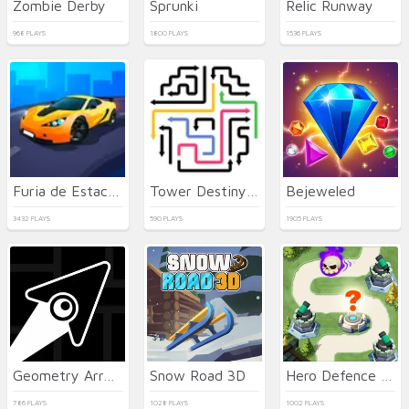
Zombie Derby
Sprunki
Relic Runway
968 PLAYS
1800 PLAYS
1536 PLAYS
Furia de Estacionamiento 3D: Ciudad de Playa 2
Tower Destiny Survive
Bejeweled
3432 PLAYS
590 PLAYS
1905 PLAYS
Geometry Arrow
Snow Road 3D
Hero Defence King
786 PLAYS
1028 PLAYS
1002 PLAYS