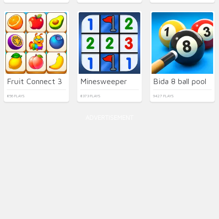
Fruit Connect 3
Minesweeper
Bida 8 ball pool
856 PLAYS
8373 PLAYS
9427 PLAYS
ADVERTISEMENT