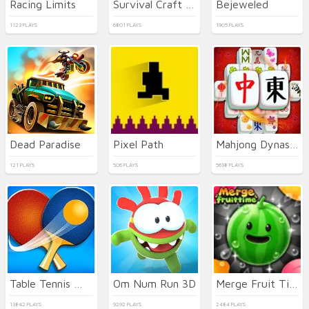
Racing Limits
Survival Craft Xmas Special
Bejeweled
1123 PLAYS
6801 PLAYS
1905 PLAYS
Dead Paradise
Pixel Path
Mahjong Dynasty
121 PLAYS
506 PLAYS
5638 PLAYS
Table Tennis World Tour
Om Num Run 3D
Merge Fruit Time
13842 PLAYS
9292 PLAYS
2484 PLAYS