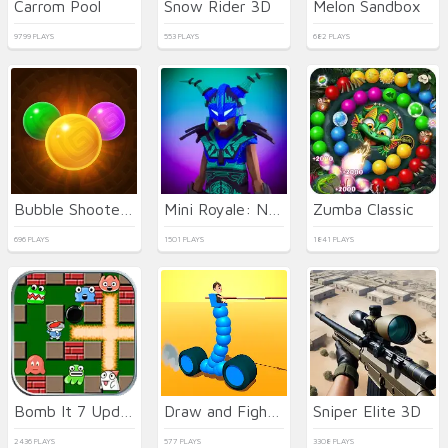
Carrom Pool
Snow Rider 3D
Melon Sandbox
9799 PLAYS
553 PLAYS
682 PLAYS
Bubble Shooter Temple Jewels
Mini Royale: Nations
Zumba Classic
696 PLAYS
1501 PLAYS
1841 PLAYS
Bomb It 7 Update
Draw and Fight: War Machines
Sniper Elite 3D
2436 PLAYS
577 PLAYS
3308 PLAYS