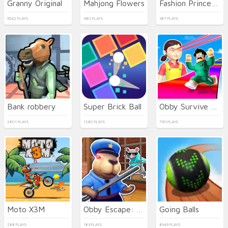
Granny Original
Mahjong Flowers
Fashion Princess - Dress Up for Girls
9542 PLAYS
480 PLAYS
387 PLAYS
Bank robbery
Super Brick Ball
Obby Survive Parkour
2801 PLAYS
1280 PLAYS
790 PLAYS
Moto X3M
Obby Escape: Prison Rat Dance
Going Balls
288 PLAYS
183 PLAYS
8949 PLAYS