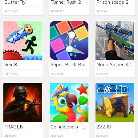
ButterFly
Tunnel Rush 2
Prison scape 2
4723 PLAYS
4880 PLAYS
512 PLAYS
Vex 8
Super Brick Ball
Noob Sniper 3D
13817 PLAYS
1280 PLAYS
522 PLAYS
FRAGEN
Coincidencia Tropical
2V2 IO
462 PLAYS
4332 PLAYS
642 PLAYS