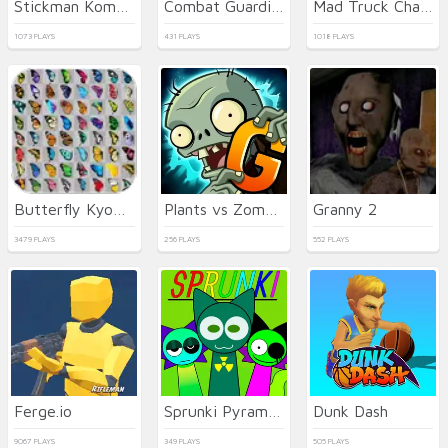
Stickman Kombat 2D
Combat Guardian: Under Attack
Mad Truck Challenge Special
1073 PLAYS
431 PLAYS
1018 PLAYS
Butterfly Kyodai HD
Plants vs Zombies 2 Gardendless
Granny 2
3479 PLAYS
256 PLAYS
552 PLAYS
Ferge.io
Sprunki Pyramixed
Dunk Dash
9067 PLAYS
349 PLAYS
505 PLAYS