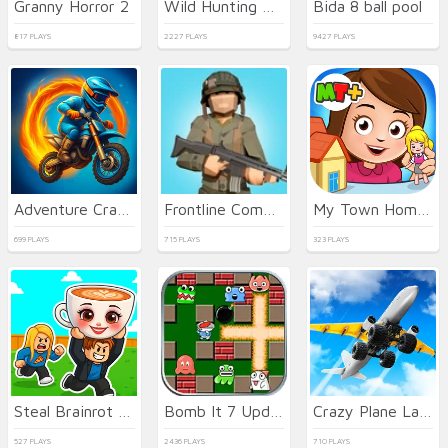
Granny Horror 2
Wild Hunting Clash
Bida 8 ball pool
817 PLAYS
2227 PLAYS
9427 PLAYS
Adventure Crazy Ramp Bike Stunt
Frontline Commando Shooting
My Town Home: Family Playhouse
699 PLAYS
715 PLAYS
323 PLAYS
Steal Brainrot Arena
Bomb It 7 Update
Crazy Plane Landing
527 PLAYS
2436 PLAYS
710 PLAYS