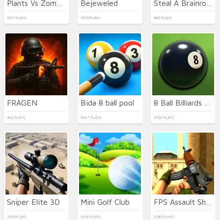
Plants Vs Zombies 2022
Bejeweled
Steal A Brainrot 100% Original
3311 PLAYS
1905 PLAYS
360 PLAYS
FRAGEN
Bida 8 ball pool
8 Ball Billiards Classic
462 PLAYS
9427 PLAYS
2532 PLAYS
Sniper Elite 3D
Mini Golf Club
FPS Assault Shooter
3309 PLAYS
3334 PLAYS
2083 PLAYS