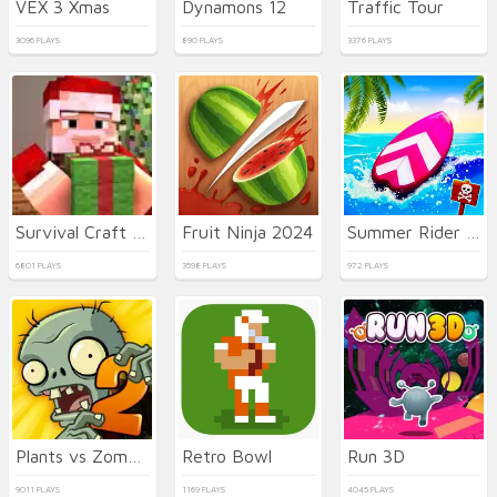
VEX 3 Xmas
Dynamons 12
Traffic Tour
3096 PLAYS
890 PLAYS
3376 PLAYS
Survival Craft Xmas Special
Fruit Ninja 2024
Summer Rider 3D
6801 PLAYS
3598 PLAYS
972 PLAYS
Plants vs Zombies 2021
Retro Bowl
Run 3D
9011 PLAYS
1169 PLAYS
4045 PLAYS