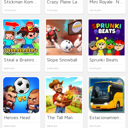
Stickman Kombat 2D
Crazy Plane Landing
Mini Royale: Nations
1073 PLAYS
710 PLAYS
1501 PLAYS
Steal a Brainrot with Noob and Pro!
Slope Snowball
Sprunki Beats
845 PLAYS
2333 PLAYS
4216 PLAYS
Heroes Head Ball
The Tall Man
Estacionamiento de Autobuses en 3D
4593 PLAYS
338 PLAYS
5331 PLAYS