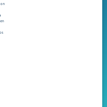
con
a
 en
os