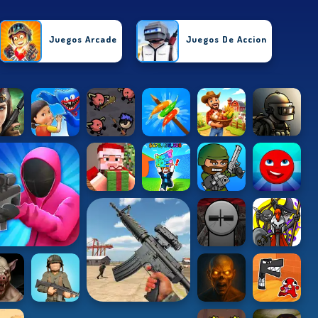
Juegos Arcade
Juegos De Accion
Juegos De Chicas
Juegos De Puzzle
Juegos De Carrera