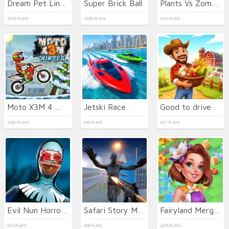
Dream Pet Link 2
Super Brick Ball
Plants Vs Zombies 2022
2576 PLAYS
1280 PLAYS
3311 PLAYS
Moto X3M 4 Winter
Jetski Race
Good to drive
2260 PLAYS
534 PLAYS
427 PLAYS
Evil Nun Horror at School
Safari Story Mahjong
Fairyland Merge & Magic
572 PLAYS
306 PLAYS
4315 PLAYS