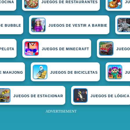
COCINA
JUEGOS DE RESTAURANTES
J
DE BUBBLE
JUEGOS DE VESTIR A BARBIE
PELOTA
JUEGOS DE MINECRAFT
JUEGO
E MAHJONG
JUEGOS DE BICICLETAS
J
JUEGOS DE ESTACIONAR
JUEGOS DE LÓGICA
ADVERTISEMENT