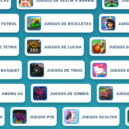
ICAS
JUEGOS DE VESTIR A BARBIE
JU
 FUTBOL
JUEGOS DE BICICLETAS
JUEG
E TETRIS
JUEGOS DE LUCHA
JUEGOS D
 BASQUET
JUEGOS DE TIROS
JUEGOS 
E AMONG US
JUEGOS DE ZOMBIS
JUEGO
TO
JUEGOS PVE
JUEGOS OCULTOS