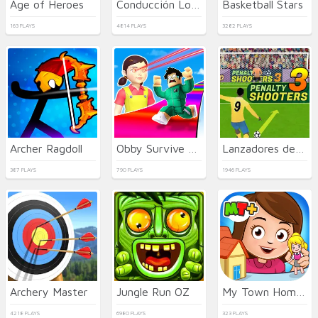
Age of Heroes
Conducción Loca de Camiones
Basketball Stars
163 PLAYS
4814 PLAYS
3282 PLAYS
Archer Ragdoll
Obby Survive Parkour
Lanzadores de Penaltis 3
387 PLAYS
790 PLAYS
1946 PLAYS
Archery Master
Jungle Run OZ
My Town Home: Family Playhouse
4218 PLAYS
6980 PLAYS
323 PLAYS