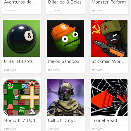
Aventuras de Golf
Billar de 8 Bolas
Monster Reform
4708 PLAYS
2102 PLAYS
4809 PLAYS
8 Ball Billiards Classic
Melon Sandbox
Stickman World Battle
2532 PLAYS
682 PLAYS
733 PLAYS
Bomb It 7 Update
Call Of Duty: Free Fire
Tunnel Road
2436 PLAYS
437 PLAYS
211 PLAYS