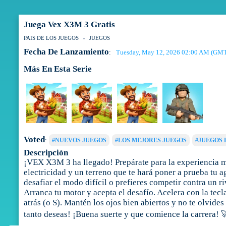
Juega Vex X3M 3 Gratis
PAIS DE LOS JUEGOS
JUEGOS
Fecha De Lanzamiento
Tuesday, May 12, 2026 02:00 AM (GM
:
Más En Esta Serie
Voted
:
#NUEVOS JUEGOS
#LOS MEJORES JUEGOS
#JUEGOS 
Descripción
¡VEX X3M 3 ha llegado! Prepárate para la experiencia má
electricidad y un terreno que te hará poner a prueba tu a
desafiar el modo difícil o prefieres competir contra un
Arranca tu motor y acepta el desafío. Acelera con la tecla
atrás (o S). Mantén los ojos bien abiertos y no te olvides
tanto deseas! ¡Buena suerte y que comience la carrera! 