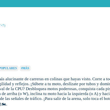
T+7)
POPULARES
#MÁS
s alucinante de carreras en colinas que hayas visto. Corre a to
gilidad y reflejos. ¡Súbete a tu moto, deslízate por tubos y dom
 rival de la CPU? Desbloquea motos poderosas, conquista cada p
 de arriba (o W), inclina tu moto hacia la izquierda (o A) y haci
 de las señales de tráfico. ¡Para salir de la arena, solo toca el
🏍️.