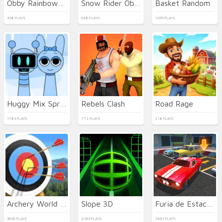
Obby Rainbow Tower
Snow Rider Obby Parkour
Basket Random
498 PLAYS
648 PLAYS
1095 PLAYS
Huggy Mix Sprunki Music Box
Rebels Clash
Road Rage
1783 PLAYS
772 PLAYS
218 PLAYS
Archery World Tour 2
Slope 3D
Furia de Estacionamiento 3D: Ciudad Nocturna
3646 PLAYS
2063 PLAYS
3460 PLAYS