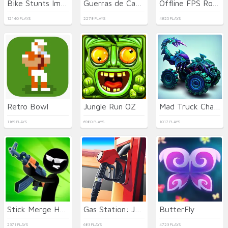
Bike Stunts Impossible
Guerras de Camas
Offline FPS Royale
12140 PLAYS
2278 PLAYS
4825 PLAYS
Retro Bowl
Jungle Run OZ
Mad Truck Challenge Special
1169 PLAYS
6980 PLAYS
1017 PLAYS
Stick Merge Halloween
Gas Station: Junkyard Tycoon
ButterFly
2371 PLAYS
683 PLAYS
4723 PLAYS