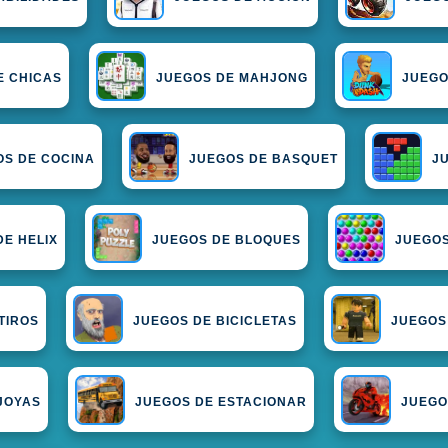
E CHICAS
JUEGOS DE MAHJONG
JUEGO
OS DE COCINA
JUEGOS DE BASQUET
J
DE HELIX
JUEGOS DE BLOQUES
JUEGOS
TIROS
JUEGOS DE BICICLETAS
JUEGOS
JOYAS
JUEGOS DE ESTACIONAR
JUEGO