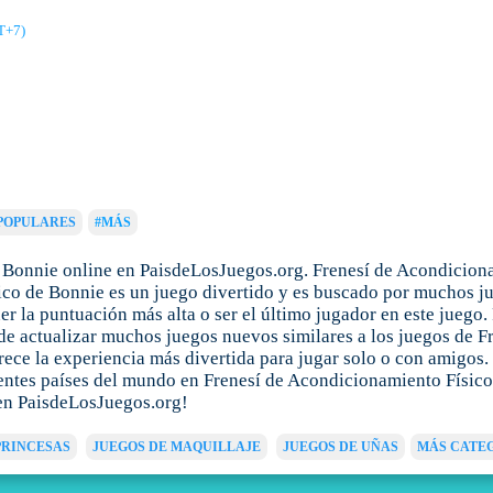
T+7)
POPULARES
#MÁS
 Bonnie online en PaisdeLosJuegos.org. Frenesí de Acondiciona
ico de Bonnie es un juego divertido y es buscado por muchos jug
r la puntuación más alta o ser el último jugador en este juego.
de actualizar muchos juegos nuevos similares a los juegos de F
frece la experiencia más divertida para jugar solo o con amigos.
rentes países del mundo en Frenesí de Acondicionamiento Físico
 en PaisdeLosJuegos.org!
PRINCESAS
JUEGOS DE MAQUILLAJE
JUEGOS DE UÑAS
MÁS CATE