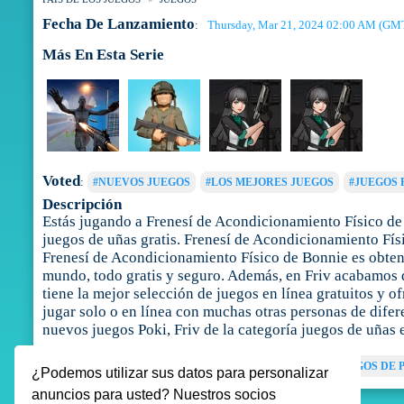
Fecha De Lanzamiento
Thursday, Mar 21, 2024 02:00 AM (GM
:
Más En Esta Serie
Voted
:
#NUEVOS JUEGOS
#LOS MEJORES JUEGOS
#JUEGOS 
Descripción
Estás jugando a Frenesí de Acondicionamiento Físico de
juegos de uñas gratis. Frenesí de Acondicionamiento Fís
Frenesí de Acondicionamiento Físico de Bonnie es obtene
mundo, todo gratis y seguro. Además, en Friv acabamos 
tiene la mejor selección de juegos en línea gratuitos y o
jugar solo o en línea con muchas otras personas de dife
nuevos juegos Poki, Friv de la categoría juegos de uñas
Tags
:
JUEGOS DE CHICAS
JUEGOS DE VESTIR
JUEGOS DE 
¿Podemos utilizar sus datos para personalizar
anuncios para usted? Nuestros socios